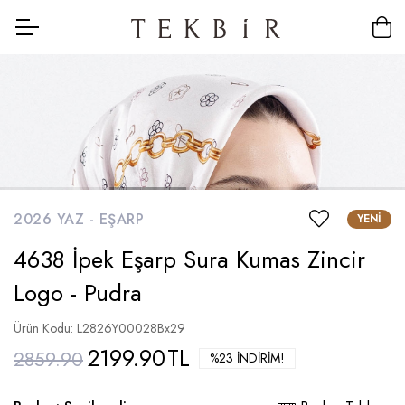
2026 YAZ -
EŞARP
YENI
4638 İpek Eşarp Sura Kumas Zincir
Logo - Pudra
Ürün Kodu: L2826Y00028Bx29
2199.90
TL
2859.90
%23 İNDIRIM!