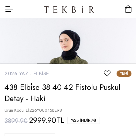
2026 YAZ -
ELBISE
YENI
438 Elbi̇se 38-40-42 Fistolu Puskul
Detay - Haki
Ürün Kodu: L1226Y00045BE98
2999.90
TL
3899.90
%23 İNDIRIM!