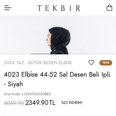
2026 YAZ -
BÜYÜK BEDEN ELBISE
YENI
4023 Elbi̇se 44-52 Sal Desen Beli Ipli
- Siyah
Ürün Kodu: L1226Y00050BE5
2349.90
TL
3059.90
%23 İNDIRIM!