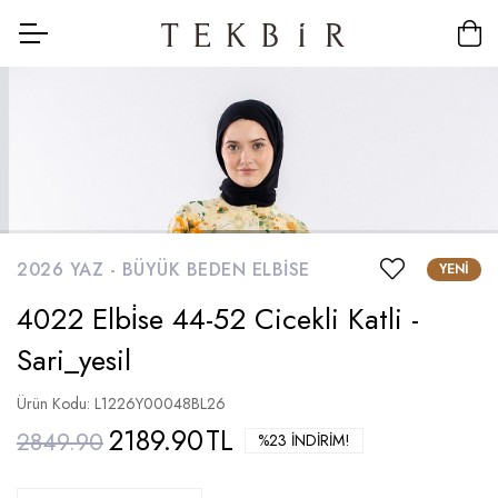
2026 YAZ -
BÜYÜK BEDEN ELBISE
YENI
4022 Elbi̇se 44-52 Cicekli Katli -
Sari_yesil
Ürün Kodu: L1226Y00048BL26
2189.90
TL
2849.90
%23 İNDIRIM!