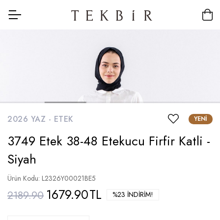
2026 YAZ -
ETEK
YENI
3749 Etek 38-48 Etekucu Firfir Katli -
Siyah
Ürün Kodu: L2326Y00021BE5
1679.90
TL
2189.90
%23 İNDIRIM!