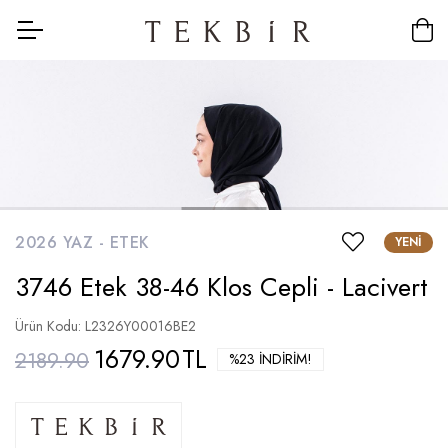
2026 YAZ -
ETEK
YENI
3746 Etek 38-46 Klos Cepli - Lacivert
Ürün Kodu: L2326Y00016BE2
1679.90
TL
2189.90
%23 İNDIRIM!