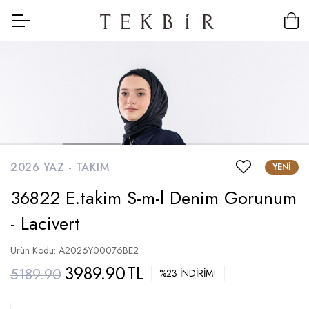
2026 YAZ -
TAKIM
YENI
36822 E.takim S-m-l Denim Gorunum
- Lacivert
Ürün Kodu: A2026Y00076BE2
3989.90
TL
5189.90
%23 İNDIRIM!