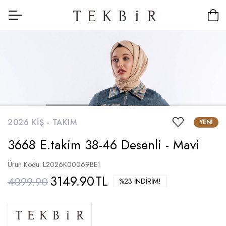
2026 KIŞ -
TAKIM
YENI
3668 E.takim 38-46 Desenli - Mavi
Ürün Kodu: L2026K00069BE1
3149.90
TL
4099.90
%23 İNDIRIM!