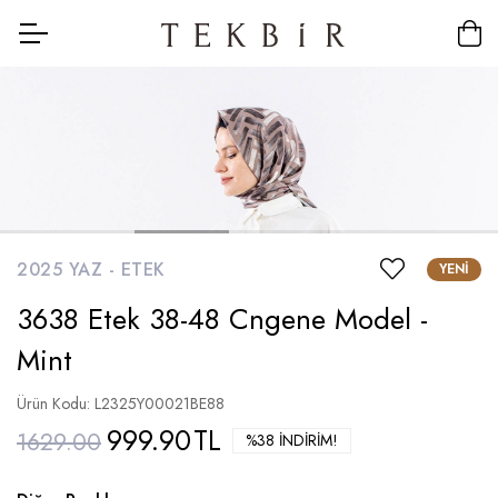
2025 YAZ -
ETEK
YENI
3638 Etek 38-48 Cngene Model -
Mint
Ürün Kodu: L2325Y00021BE88
999.90
TL
1629.00
%38 İNDIRIM!