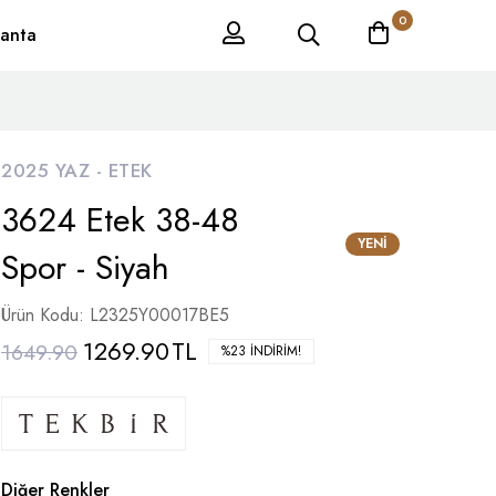
0
anta
2025 YAZ -
ETEK
3624 Etek 38-48
YENI
Spor - Siyah
Ürün Kodu: L2325Y00017BE5
1269.90
TL
1649.90
%23 İNDIRIM!
Diğer Renkler