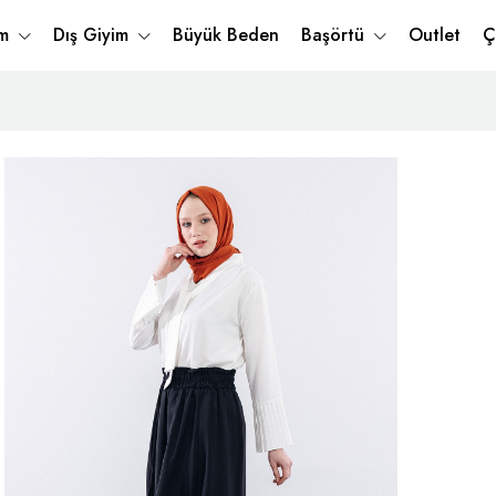
im
Dış Giyim
Büyük Beden
Başörtü
Outlet
Ç