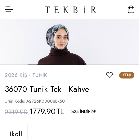
2026 KIŞ -
TUNIK
YENI
36070 Tunik Tek - Kahve
Ürün Kodu: A2726K00008Bx50
1779.90
TL
2319.90
%23 İNDIRIM!
İkoll