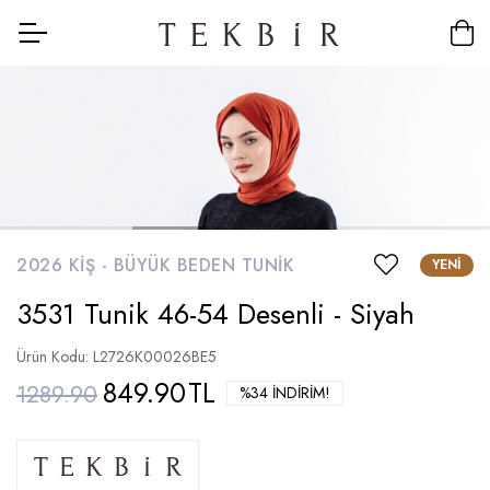
2026 KIŞ -
BÜYÜK BEDEN TUNIK
YENI
3531 Tunik 46-54 Desenli - Siyah
Ürün Kodu: L2726K00026BE5
849.90
TL
1289.90
%34 İNDIRIM!