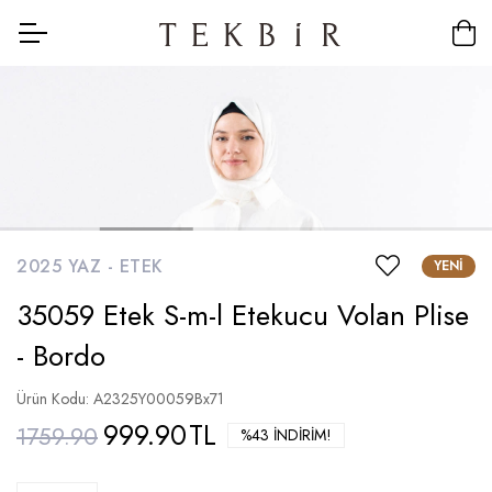
2025 YAZ -
ETEK
YENI
35059 Etek S-m-l Etekucu Volan Plise
- Bordo
Ürün Kodu: A2325Y00059Bx71
999.90
TL
1759.90
%43 İNDIRIM!