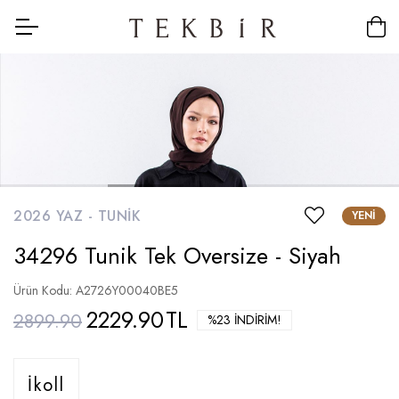
2026 YAZ -
TUNIK
YENI
34296 Tunik Tek Oversize - Siyah
Ürün Kodu: A2726Y00040BE5
2229.90
TL
2899.90
%23 İNDIRIM!
İkoll