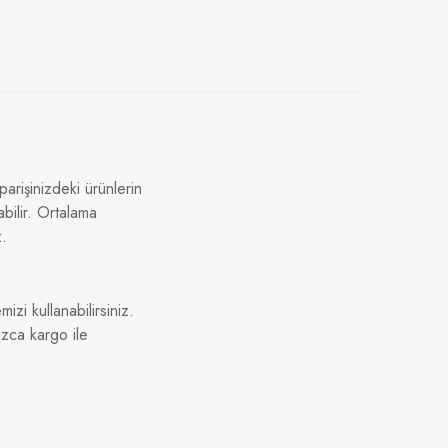
arişinizdeki ürünlerin
bilir. Ortalama
z.
izi kullanabilirsiniz.
ızca kargo ile