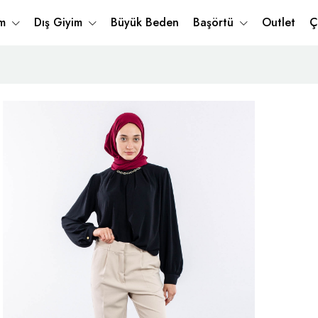
im
Dış Giyim
Büyük Beden
Başörtü
Outlet
Ç