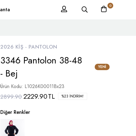
0
anta
2026 KIŞ -
PANTOLON
3346 Pantolon 38-48
YENI
- Bej
Ürün Kodu: L1026K00011Bx23
2229.90
TL
2899.90
%23 İNDIRIM!
Diğer Renkler