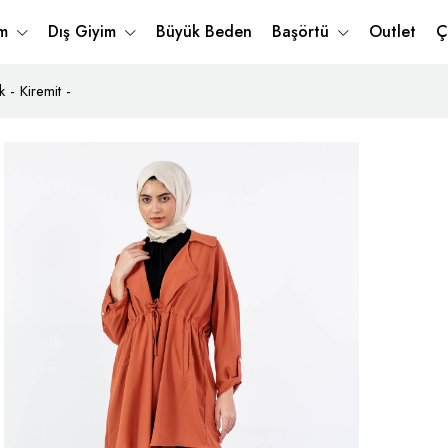
im
Dış Giyim
Büyük Beden
Başörtü
Outlet
Ç
- Kiremit -