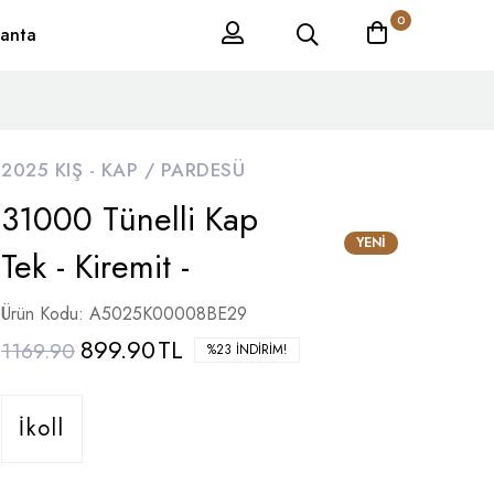
0
anta
2025 KIŞ -
KAP / PARDESÜ
31000 Tünelli Kap
YENI
Tek - Kiremit -
Ürün Kodu: A5025K00008BE29
899.90
TL
1169.90
%23 İNDIRIM!
İkoll