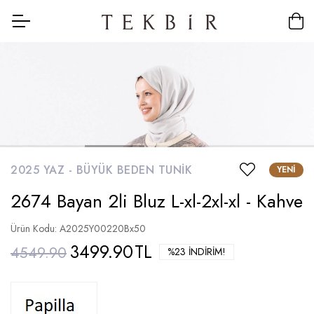
2025 YAZ -
BÜYÜK BEDEN TUNIK
YENI
2674 Bayan 2li Bluz L-xl-2xl-xl - Kahve
Ürün Kodu: A2025Y00220Bx50
3499.90
TL
4549.90
%23 İNDIRIM!