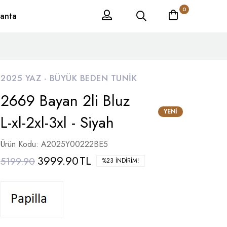
0
anta
2025 YAZ -
BÜYÜK BEDEN TUNIK
2669 Bayan 2li Bluz
YENI
L-xl-2xl-3xl - Siyah
Ürün Kodu: A2025Y00222BE5
3999.90
TL
5199.90
%23 İNDIRIM!