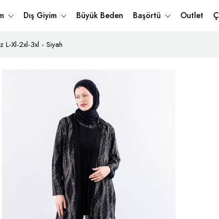
im
Dış Giyim
Büyük Beden
Başörtü
Outlet
Ç
 L-Xl-2xl-3xl - Siyah