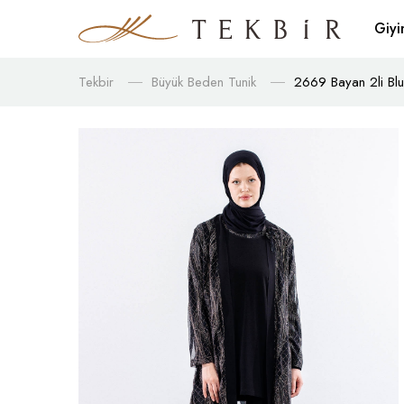
Giy
Tekbir
Büyük Beden Tunik
2669 Bayan 2li Bluz