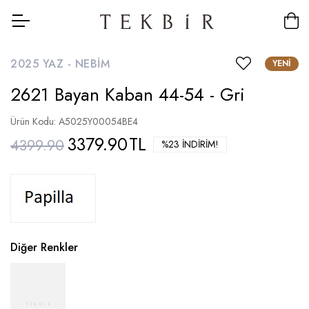
2025 YAZ -
NEBIM
YENI
2621 Bayan Kaban 44-54 - Gri
Ürün Kodu: A5025Y00054BE4
3379.90
TL
4399.90
%23 İNDIRIM!
Diğer Renkler