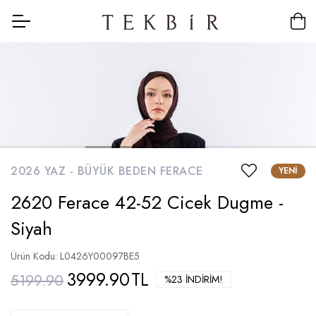
2026 YAZ -
BÜYÜK BEDEN FERACE
YENI
2620 Ferace 42-52 Cicek Dugme -
Siyah
Ürün Kodu: L0426Y00097BE5
3999.90
TL
5199.90
%23 İNDIRIM!