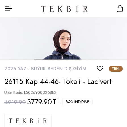
2026 YAZ -
BÜYÜK BEDEN DIŞ GIYIM
YENI
26115 Kap 44-46- Tokali - Lacivert
Ürün Kodu: L5026Y00026BE2
3779.90
TL
4919.90
%23 İNDIRIM!