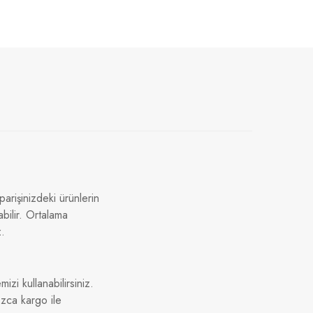
arişinizdeki ürünlerin
bilir. Ortalama
z.
izi kullanabilirsiniz.
ızca kargo ile