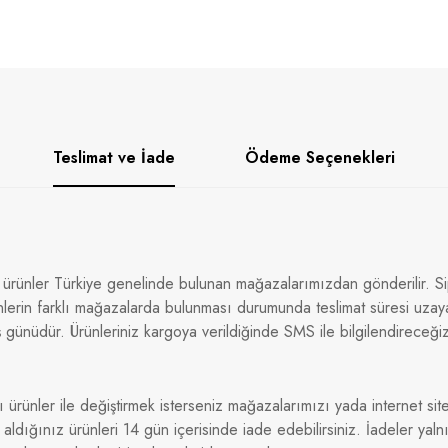
Teslimat ve İade
Ödeme Seçenekleri
 ürünler Türkiye genelinde bulunan mağazalarımızdan gönderilir. Sip
nlerin farklı mağazalarda bulunması durumunda teslimat süresi uzaya
 günüdür. Ürünleriniz kargoya verildiğinde SMS ile bilgilendireceği
ı ürünler ile değiştirmek isterseniz mağazalarımızı yada internet sitem
dığınız ürünleri 14 gün içerisinde iade edebilirsiniz. İadeler yaln