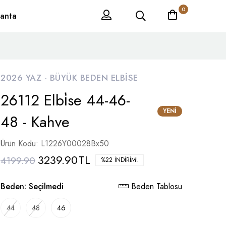
0
anta
2026 YAZ -
BÜYÜK BEDEN ELBISE
26112 Elbi̇se 44-46-
YENI
48 - Kahve
Ürün Kodu: L1226Y00028Bx50
3239.90
TL
4199.90
%22 İNDIRIM!
Beden:
Seçilmedi
Beden Tablosu
44
48
46