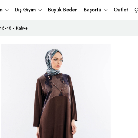
im
Dış Giyim
Büyük Beden
Başörtü
Outlet
Ç
-46-48 - Kahve