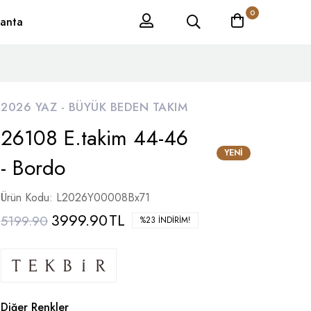
0
anta
2026 YAZ -
BÜYÜK BEDEN TAKIM
26108 E.takim 44-46
YENI
- Bordo
Ürün Kodu: L2026Y00008Bx71
3999.90
TL
5199.90
%23 İNDIRIM!
Diğer Renkler