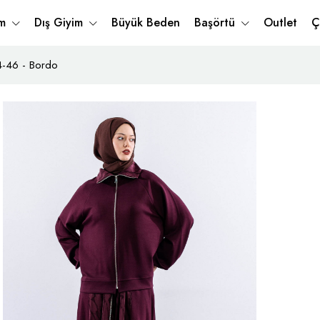
im
Dış Giyim
Büyük Beden
Başörtü
Outlet
Ç
4-46 - Bordo