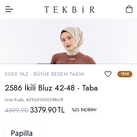
2026 YAZ -
BÜYÜK BEDEN TAKIM
YENI
2586 İki̇li̇ Bluz 42-48 - Taba
Ürün Kodu: A2926Y00039Bx18
3379.90
TL
4399.90
%23 İNDIRIM!