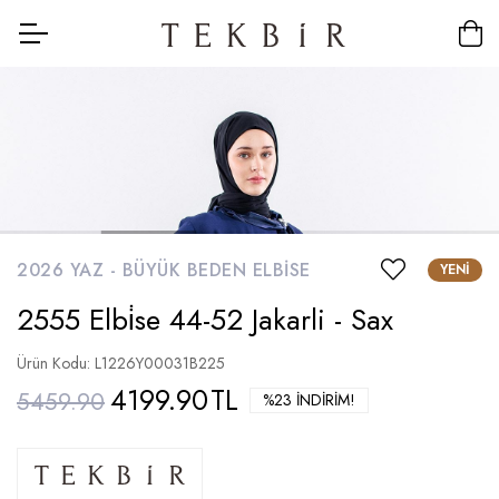
2026 YAZ -
BÜYÜK BEDEN ELBISE
YENI
2555 Elbi̇se 44-52 Jakarli - Sax
Ürün Kodu: L1226Y00031B225
4199.90
TL
5459.90
%23 İNDIRIM!