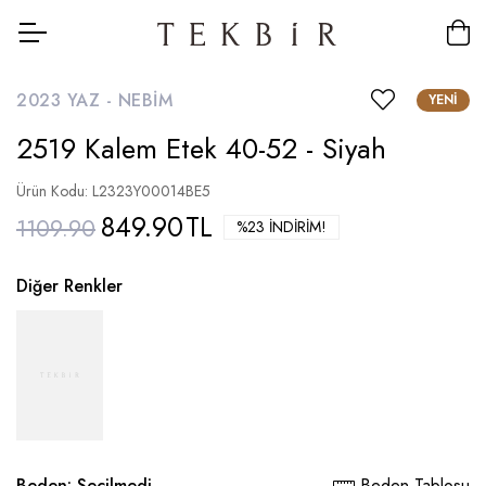
2023 YAZ -
NEBIM
YENI
2519 Kalem Etek 40-52 - Siyah
Ürün Kodu: L2323Y00014BE5
849.90
TL
1109.90
%23 İNDIRIM!
Diğer Renkler
Beden:
Seçilmedi
Beden Tablosu