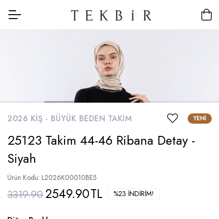
2026 KIŞ -
BÜYÜK BEDEN TAKIM
YENI
25123 Takim 44-46 Ribana Detay -
Siyah
Ürün Kodu: L2026K00010BE5
2549.90
TL
3319.90
%23 İNDIRIM!