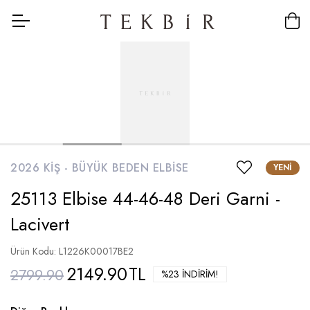
2026 KIŞ -
BÜYÜK BEDEN ELBISE
YENI
25113 Elbise 44-46-48 Deri Garni -
Lacivert
Ürün Kodu: L1226K00017BE2
2149.90
TL
2799.90
%23 İNDIRIM!