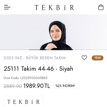
2025 YAZ -
BÜYÜK BEDEN TAKIM
YENI
25111 Takim 44-46 - Siyah
Ürün Kodu: L2025Y00069BE5
1989.90
TL
2589.90
%23 İNDIRIM!