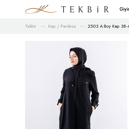
Giy
Tekbir
Kap / Pardesü
2503 A.boy Kap 38-4