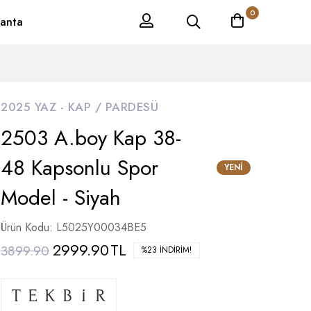
0
anta
2025 YAZ -
KAP / PARDESÜ
2503 A.boy Kap 38-
48 Kapsonlu Spor
YENI
Model - Siyah
Ürün Kodu: L5025Y00034BE5
2999.90
TL
3899.90
%23 İNDIRIM!