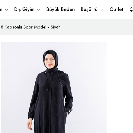
im
Dış Giyim
Büyük Beden
Başörtü
Outlet
Ç
8 Kapsonlu Spor Model - Siyah