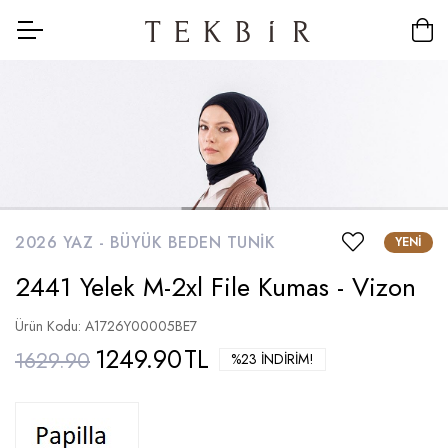
2026 YAZ -
BÜYÜK BEDEN TUNIK
YENI
2441 Yelek M-2xl File Kumas - Vizon
Ürün Kodu: A1726Y00005BE7
1249.90
TL
1629.90
%23 İNDIRIM!