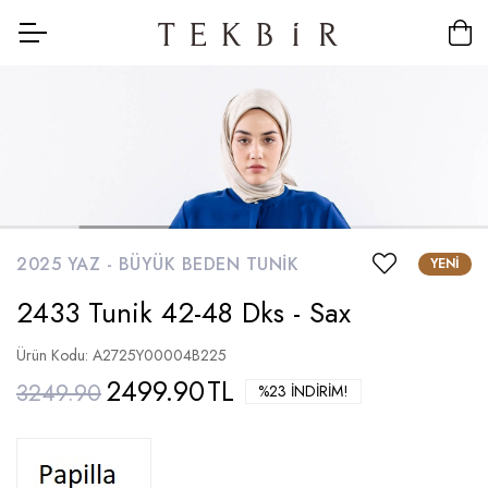
2025 YAZ -
BÜYÜK BEDEN TUNIK
YENI
2433 Tunik 42-48 Dks - Sax
Ürün Kodu: A2725Y00004B225
2499.90
TL
3249.90
%23 İNDIRIM!