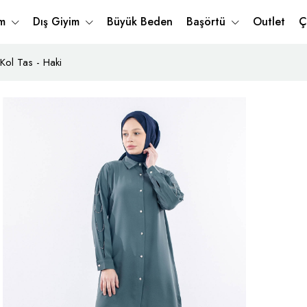
im
Dış Giyim
Büyük Beden
Başörtü
Outlet
Ç
Kol Tas - Haki