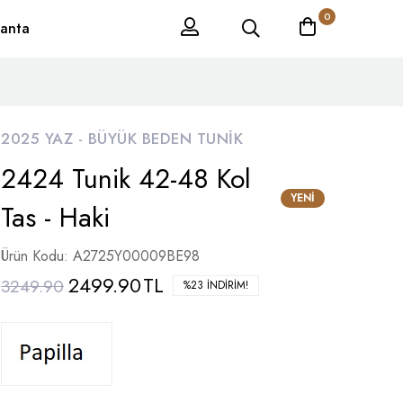
0
anta
2025 YAZ -
BÜYÜK BEDEN TUNIK
2424 Tunik 42-48 Kol
YENI
Tas - Haki
Ürün Kodu: A2725Y00009BE98
2499.90
TL
3249.90
%23 İNDIRIM!