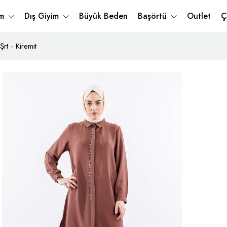
im
Dış Giyim
Büyük Beden
Başörtü
Outlet
Ç
rt - Kiremit