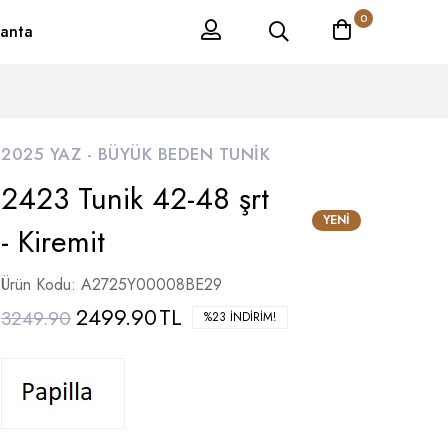
0
anta
2025 YAZ -
BÜYÜK BEDEN TUNIK
2423 Tunik 42-48 şrt
YENI
- Kiremit
Ürün Kodu: A2725Y00008BE29
2499.90
TL
3249.90
%23 İNDIRIM!