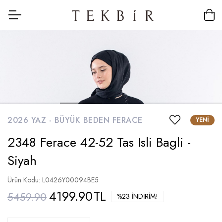
2026 YAZ -
BÜYÜK BEDEN FERACE
YENI
2348 Ferace 42-52 Tas Isli Bagli -
Siyah
Ürün Kodu: L0426Y00094BE5
4199.90
TL
5459.90
%23 İNDIRIM!