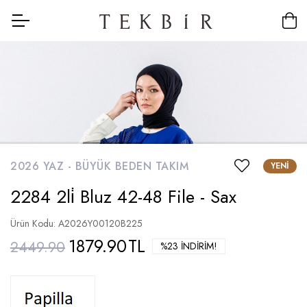
2026 YAZ -
BÜYÜK BEDEN TAKIM
YENI
2284 2li̇ Bluz 42-48 File - Sax
Ürün Kodu: A2026Y00120B225
1879.90
TL
2449.90
%23 İNDIRIM!