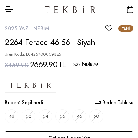
2025 YAZ -
NEBIM
YENI
2264 Ferace 46-56 - Siyah -
Ürün Kodu: L0425Y00009BE5
2669.90
TL
3459.90
%22 İNDIRIM!
Beden:
Seçilmedi
Beden Tablosu
48
52
54
56
46
50