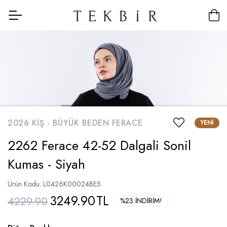
2026 KIŞ -
BÜYÜK BEDEN FERACE
YENI
2262 Ferace 42-52 Dalgali Sonil
Kumas - Siyah
Ürün Kodu: L0426K00024BE5
3249.90
TL
4229.90
%23 İNDIRIM!