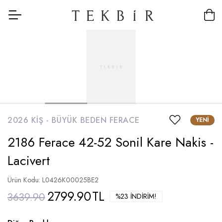
2026 KIŞ -
BÜYÜK BEDEN FERACE
YENI
2186 Ferace 42-52 Sonil Kare Nakis -
Lacivert
Ürün Kodu: L0426K00025BE2
2799.90
TL
3639.90
%23 İNDIRIM!