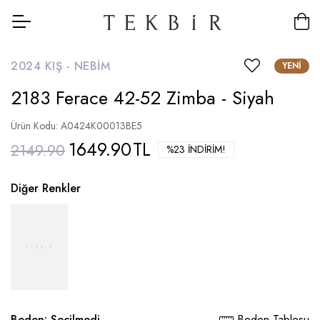
2024 KIŞ -
NEBIM
YENI
2183 Ferace 42-52 Zimba - Siyah
Ürün Kodu: A0424K00013BE5
1649.90
TL
2149.90
%23 İNDIRIM!
Diğer Renkler
Beden:
Seçilmedi
Beden Tablosu