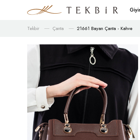
Giy
Tekbir
Çanta
21661 Bayan Çanta - Kahve