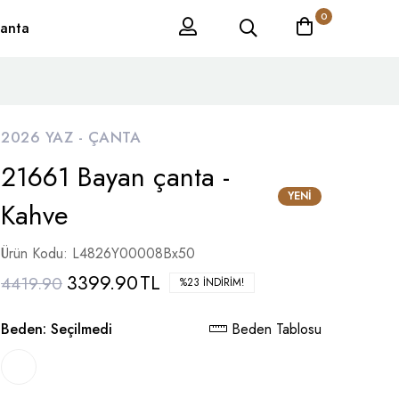
0
anta
2026 YAZ -
ÇANTA
21661 Bayan çanta -
YENI
Kahve
Ürün Kodu: L4826Y00008Bx50
3399.90
TL
4419.90
%23 İNDIRIM!
Beden:
Seçilmedi
Beden Tablosu