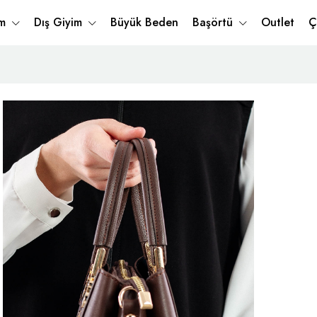
im
Dış Giyim
Büyük Beden
Başörtü
Outlet
Ç