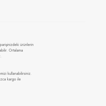
arişinizdeki ürünlerin
bilir. Ortalama
z.
izi kullanabilirsiniz.
ızca kargo ile