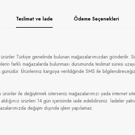
Teslimat ve İade
Ödeme Seçenekleri
 ürünler Türkiye genelinde bulunan mağazalarımızdan gönderilir. Sip
nlerin farklı mağazalarda bulunması durumunda teslimat süresi uzaya
 günüdür. Ürünleriniz kargoya verildiğinde SMS ile bilgilendireceği
ı ürünler ile değiştirmek isterseniz mağazalarımızı yada internet sitem
dığınız ürünleri 14 gün içerisinde iade edebilirsiniz. İadeler yaln
ğazalarımızda değişim dışında işlem yapılamaz.