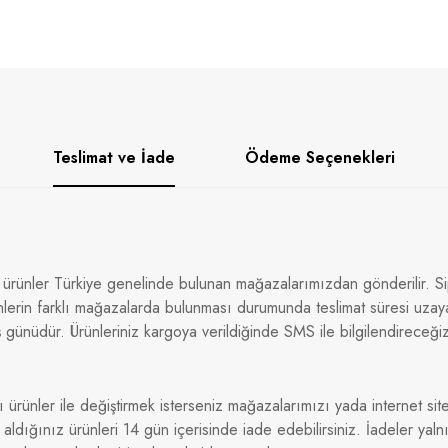
Teslimat ve İade
Ödeme Seçenekleri
 ürünler Türkiye genelinde bulunan mağazalarımızdan gönderilir. Sip
nlerin farklı mağazalarda bulunması durumunda teslimat süresi uzaya
 günüdür. Ürünleriniz kargoya verildiğinde SMS ile bilgilendireceği
ı ürünler ile değiştirmek isterseniz mağazalarımızı yada internet sitem
dığınız ürünleri 14 gün içerisinde iade edebilirsiniz. İadeler yaln