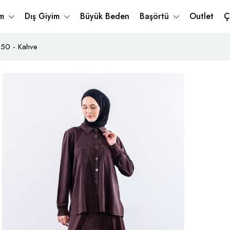
im
Dış Giyim
Büyük Beden
Başörtü
Outlet
Ç
-50 - Kahve