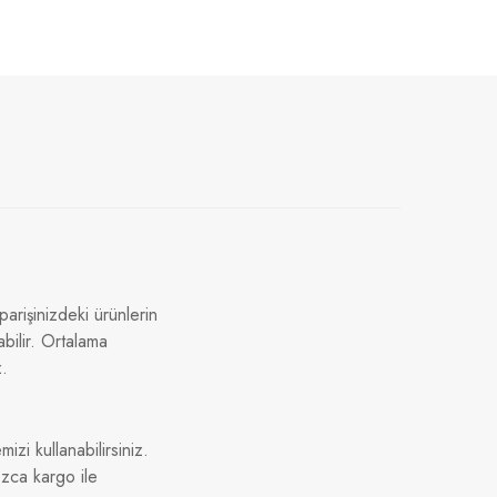
arişinizdeki ürünlerin
bilir. Ortalama
z.
izi kullanabilirsiniz.
ızca kargo ile