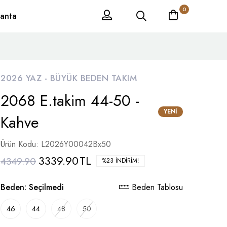
0
anta
2026 YAZ -
BÜYÜK BEDEN TAKIM
2068 E.takim 44-50 -
YENI
Kahve
Ürün Kodu: L2026Y00042Bx50
3339.90
TL
4349.90
%23 İNDIRIM!
Beden:
Seçilmedi
Beden Tablosu
46
44
48
50