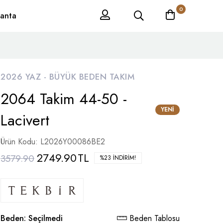
0
anta
2026 YAZ -
BÜYÜK BEDEN TAKIM
2064 Takim 44-50 -
YENI
Lacivert
Ürün Kodu: L2026Y00086BE2
2749.90
TL
3579.90
%23 İNDIRIM!
Beden:
Seçilmedi
Beden Tablosu