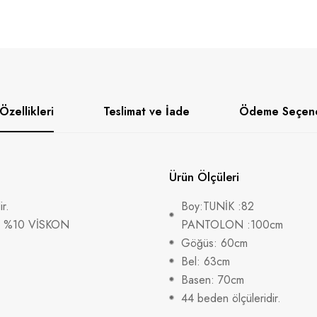
Özellikleri
Teslimat ve İade
Ödeme Seçene
Ürün Ölçüleri
r.
Boy:TUNİK :82
R %10 VİSKON
PANTOLON :100cm
Göğüs: 60cm
Bel: 63cm
Basen: 70cm
44 beden ölçüleridir.