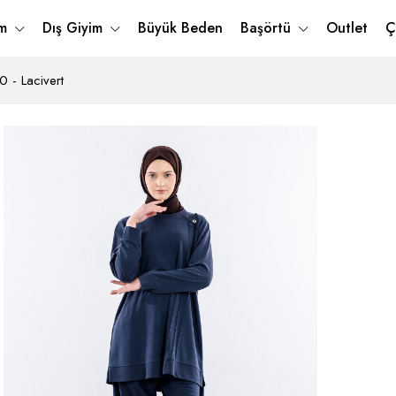
im
Dış Giyim
Büyük Beden
Başörtü
Outlet
Ç
 - Lacivert