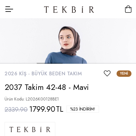
2026 KIŞ -
BÜYÜK BEDEN TAKIM
YENI
2037 Takim 42-48 - Mavi
Ürün Kodu: L2026K00128BE1
1799.90
TL
2339.90
%23 İNDIRIM!