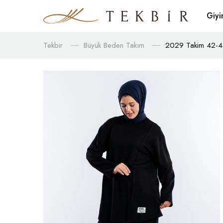
Giy
Tekbir
Büyük Beden Takım
2029 Takim 42-48 