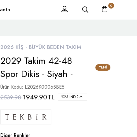
0
anta
2026 KIŞ -
BÜYÜK BEDEN TAKIM
2029 Takim 42-48
YENI
Spor Dikis - Siyah -
Ürün Kodu: L2026K00065BE5
1949.90
TL
2539.90
%23 İNDIRIM!
Diğer Renkler