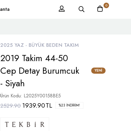
0
anta
2025 YAZ -
BÜYÜK BEDEN TAKIM
2019 Takim 44-50
Cep Detay Burumcuk
YENI
- Siyah
Ürün Kodu: L2025Y00158BE5
1939.90
TL
2529.90
%23 İNDIRIM!