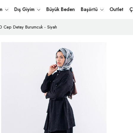
im
Dış Giyim
Büyük Beden
Başörtü
Outlet
Ç
 Cep Detay Burumcuk - Siyah