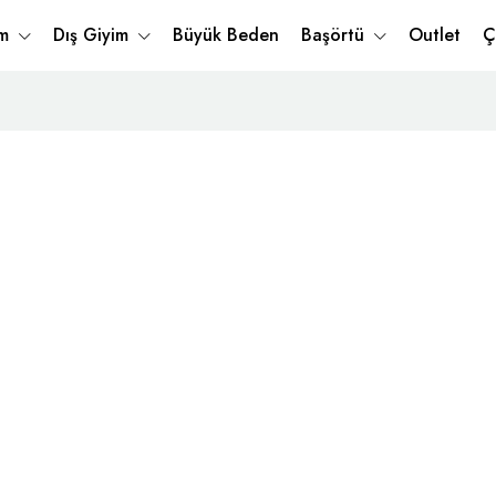
im
Dış Giyim
Büyük Beden
Başörtü
Outlet
Ç