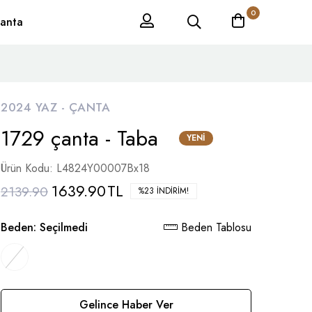
0
anta
2024 YAZ -
ÇANTA
1729 çanta - Taba
YENI
Ürün Kodu: L4824Y00007Bx18
1639.90
TL
2139.90
%23 İNDIRIM!
Beden:
Seçilmedi
Beden Tablosu
Gelince Haber Ver