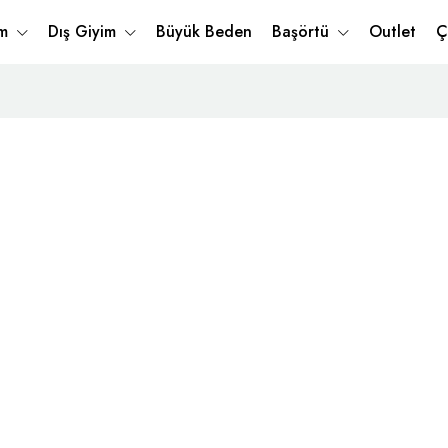
im
Dış Giyim
Büyük Beden
Başörtü
Outlet
Ç