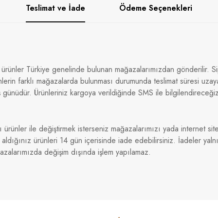
Teslimat ve İade
Ödeme Seçenekleri
 ürünler Türkiye genelinde bulunan mağazalarımızdan gönderilir. Sip
nlerin farklı mağazalarda bulunması durumunda teslimat süresi uzaya
 günüdür. Ürünleriniz kargoya verildiğinde SMS ile bilgilendireceği
ı ürünler ile değiştirmek isterseniz mağazalarımızı yada internet sitem
dığınız ürünleri 14 gün içerisinde iade edebilirsiniz. İadeler yaln
ğazalarımızda değişim dışında işlem yapılamaz.