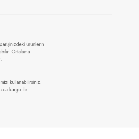
arişinizdeki ürünlerin
bilir. Ortalama
z.
izi kullanabilirsiniz.
ızca kargo ile