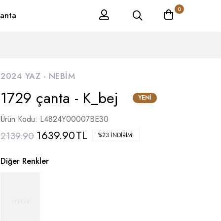
0
anta
2024 YAZ -
NEBIM
1729 çanta - K_bej
YENI
Ürün Kodu: L4824Y00007BE30
1639.90
TL
2139.90
%23 İNDIRIM!
Diğer Renkler