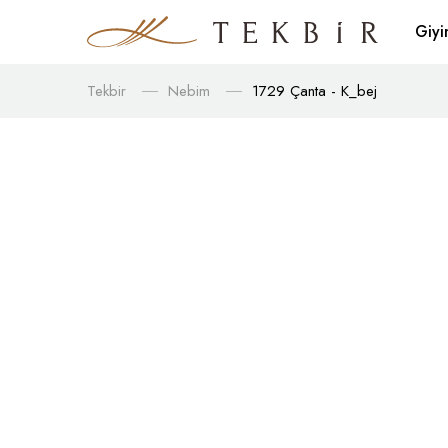
Giy
Tekbir
Nebim
1729 Çanta - K_bej