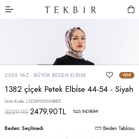
2026 YAZ -
BÜYÜK BEDEN ELBISE
YENI
1382 çi̇çek Petek Elbi̇se 44-54 - Siyah
Ürün Kodu: L1226Y00004BE5
2479.90
TL
3229.90
%23 İNDIRIM!
Beden:
Seçilmedi
Beden Tablosu