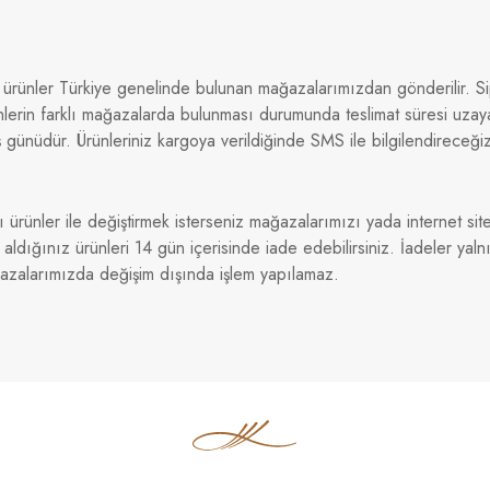
 ürünler Türkiye genelinde bulunan mağazalarımızdan gönderilir. Sip
nlerin farklı mağazalarda bulunması durumunda teslimat süresi uzaya
 günüdür. Ürünleriniz kargoya verildiğinde SMS ile bilgilendireceği
ı ürünler ile değiştirmek isterseniz mağazalarımızı yada internet sitem
dığınız ürünleri 14 gün içerisinde iade edebilirsiniz. İadeler yaln
ğazalarımızda değişim dışında işlem yapılamaz.