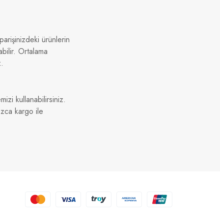
arişinizdeki ürünlerin
bilir. Ortalama
z.
izi kullanabilirsiniz.
ızca kargo ile