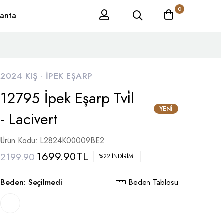
0
anta
2024 KIŞ -
İPEK EŞARP
12795 İpek Eşarp Tvi̇l
YENI
- Lacivert
Ürün Kodu: L2824K00009BE2
1699.90
TL
2199.90
%22 İNDIRIM!
Beden:
Seçilmedi
Beden Tablosu