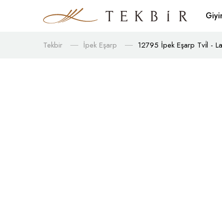
Giy
Tekbir
İpek Eşarp
12795 İpek Eşarp Tvi̇l - La