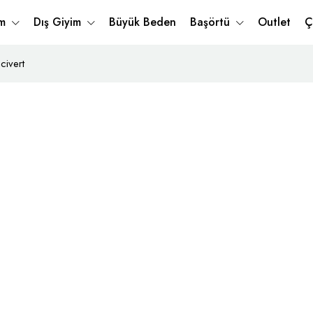
im
Dış Giyim
Büyük Beden
Başörtü
Outlet
Ç
civert